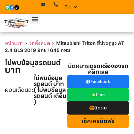
TH
EN
หน้าแรก
>
รถทั้งหมด
>
Mitsubishi Triton สี่ประตูสูง AT
2.4 GLS 2019 9กย 1045 กทม
ไม่พบข้อมูลรถยนต์
นัดหมายดูรถหรือจองรถ
บาท
คลิกเลย
ไม่พบข้อมูล
รถยนต์ บาท
Facebook
ผ่อนเดือนละ
( ไม่พบข้อมูล
รถยนต์ เดือน
Line
)
ติดต่อ
เช็คเครดิตฟรี