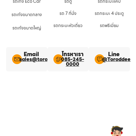
รถเก๋ง Eco Car
รถตู้
รถกระบะแคป
รถ 7 ที่นั่ง
รถกระบะ 4 ประตู
รถเก๋งขนาดกลาง
รถกระบะหัวเดี่ยว
รถพรีเมี่ยม
รถเก๋งขนาดใหญ่
Email
โทรหาเรา
Line​
sales@toroddee.com
085-245-
@Toroddee​
0000