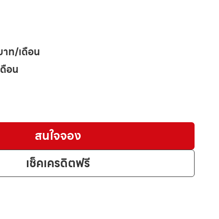
บาท/เดือน
เดือน
สนใจจอง
เช็คเครดิตฟรี