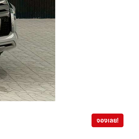
TOYO
จองเลย!
1,2