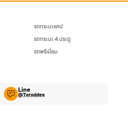
รถกระบะแคป
รถกระบะ 4 ประตู
รถพรีเมี่ยม
Line​
@Toroddee​