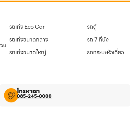
รถเก๋ง Eco Car
รถตู้
รถเก๋งขนาดกลาง
รถ 7 ที่นั่ง
นสวน
รถเก๋งขนาดใหญ่
รถกระบะหัวเดี่ยว
โทรหาเรา
085-245-0000