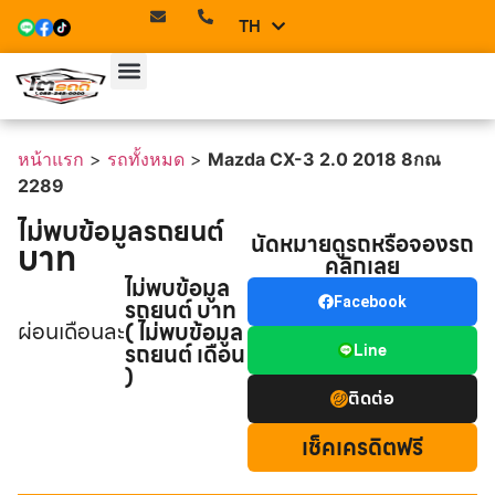
TH
EN
หน้าแรก
>
รถทั้งหมด
>
Mazda CX-3 2.0 2018 8กณ
2289
ไม่พบข้อมูลรถยนต์
นัดหมายดูรถหรือจองรถ
บาท
คลิกเลย
ไม่พบข้อมูล
รถยนต์ บาท
Facebook
ผ่อนเดือนละ
( ไม่พบข้อมูล
รถยนต์ เดือน
Line
)
ติดต่อ
เช็คเครดิตฟรี