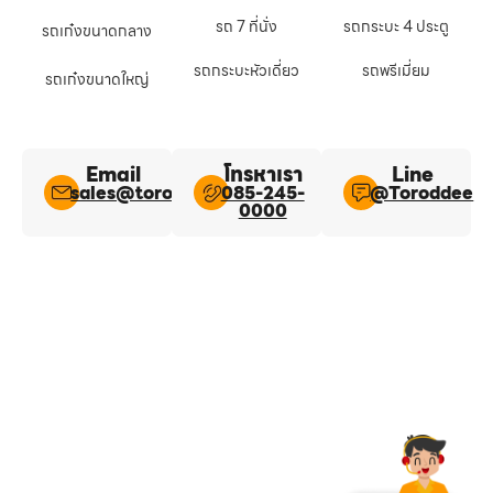
รถ 7 ที่นั่ง
รถกระบะ 4 ประตู
รถเก๋งขนาดกลาง
รถกระบะหัวเดี่ยว
รถพรีเมี่ยม
รถเก๋งขนาดใหญ่
Email
โทรหาเรา
Line​
sales@toroddee.com
085-245-
@Toroddee​
0000