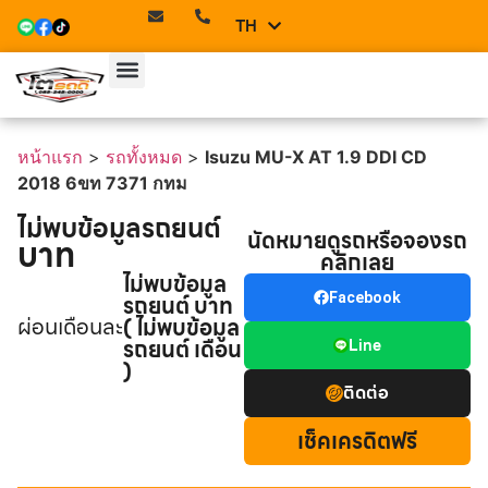
TH
EN
หน้าแรก
>
รถทั้งหมด
>
Isuzu MU-X AT 1.9 DDI CD
2018 6ขท 7371 กทม
ไม่พบข้อมูลรถยนต์
นัดหมายดูรถหรือจองรถ
บาท
คลิกเลย
ไม่พบข้อมูล
รถยนต์ บาท
Facebook
ผ่อนเดือนละ
( ไม่พบข้อมูล
รถยนต์ เดือน
Line
)
ติดต่อ
เช็คเครดิตฟรี