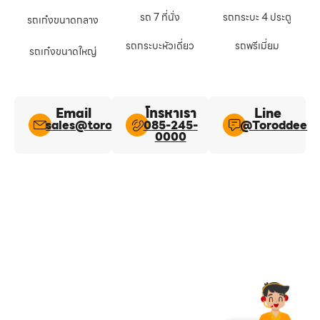
รถ 7 ที่นั่ง
รถกระบะ 4 ประตู
รถเก๋งขนาดกลาง
รถกระบะหัวเดี่ยว
รถพรีเมี่ยม
รถเก๋งขนาดใหญ่
Email
โทรหาเรา
Line​
sales@toroddee.com
085-245-
@Toroddee​
0000