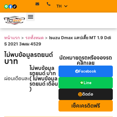
TH
EN
หน้าแรก
>
รถทั้งหมด
>
Isuzu Dmax แคปเตี้ย MT 1.9 Ddi
S 2021 3ฒฌ 4529
ไม่พบข้อมูลรถยนต์
นัดหมายดูรถหรือจองรถ
บาท
คลิกเลย
ไม่พบข้อมูล
รถยนต์ บาท
Facebook
ผ่อนเดือนละ
( ไม่พบข้อมูล
รถยนต์ เดือน
Line
)
ติดต่อ
เช็คเครดิตฟรี