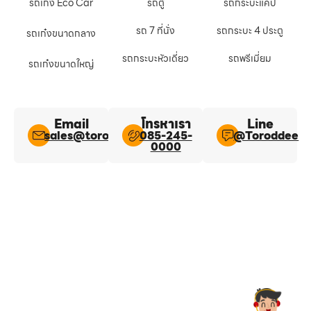
รถเก๋ง Eco Car
รถตู้
รถกระบะแคป
รถ 7 ที่นั่ง
รถกระบะ 4 ประตู
รถเก๋งขนาดกลาง
รถกระบะหัวเดี่ยว
รถพรีเมี่ยม
รถเก๋งขนาดใหญ่
Email
โทรหาเรา
Line​
sales@toroddee.com
085-245-
@Toroddee​
0000