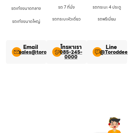
รถ 7 ที่นั่ง
รถกระบะ 4 ประตู
รถเก๋งขนาดกลาง
รถกระบะหัวเดี่ยว
รถพรีเมี่ยม
รถเก๋งขนาดใหญ่
Email
โทรหาเรา
Line​
sales@toroddee.com
085-245-
@Toroddee​
0000