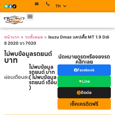
TH
EN
หน้าแรก
>
รถทั้งหมด
>
Isuzu Dmax แคปเตี้ย MT 1.9 Ddi
S 2020 บว 7020
ไม่พบข้อมูลรถยนต์
นัดหมายดูรถหรือจองรถ
บาท
คลิกเลย
ไม่พบข้อมูล
รถยนต์ บาท
Facebook
ผ่อนเดือนละ
( ไม่พบข้อมูล
รถยนต์ เดือน
Line
)
ติดต่อ
เช็คเครดิตฟรี