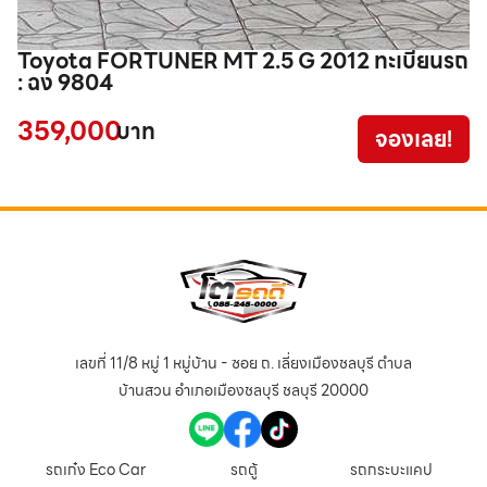
Toyota FORTUNER MT 2.5 G 2012 ทะเบียนรถ
M
: ฉง 9804
ท
359,000
2
บาท
จองเลย!
เลขที่ 11/8 หมู่ 1 หมู่บ้าน - ซอย ถ. เลี่ยงเมืองชลบุรี ตำบล
บ้านสวน อำเภอเมืองชลบุรี ชลบุรี 20000
รถเก๋ง Eco Car
รถตู้
รถกระบะแคป