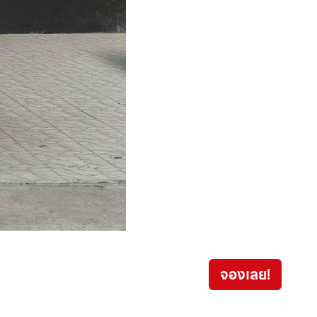
Toyo
จองเลย!
899