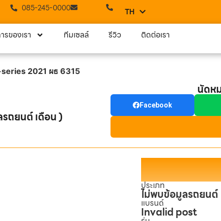
085-245-0000
TH
EN
การของเรา
ทีมเซลล์
รีวิว
ติดต่อเรา
X-series 2021 ผธ 6315
นัดห
Facebook
ลรถยนต์ เดือน )
ประเภท
ไม่พบข้อมูลรถยนต์
แบรนด์
Invalid post
รุ่น