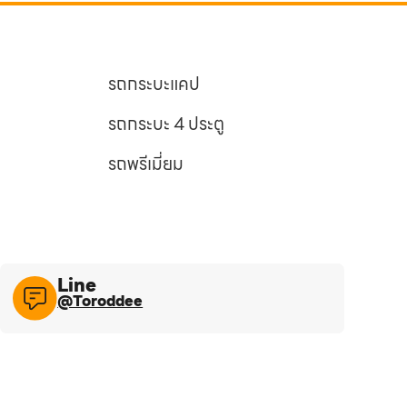
รถกระบะแคป
รถกระบะ 4 ประตู
รถพรีเมี่ยม
Line​
@Toroddee​