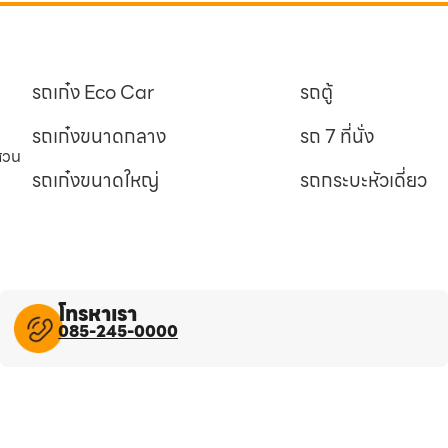
รถเก๋ง Eco Car
รถตู้
รถเก๋งขนาดกลาง
รถ 7 ที่นั่ง
นสวน
รถเก๋งขนาดใหญ่
รถกระบะหัวเดี่ยว
โทรหาเรา
085-245-0000