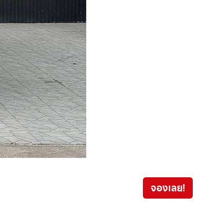
Isuzu
จองเลย!
579