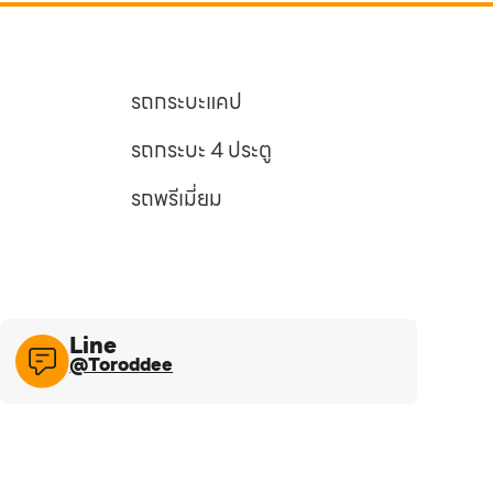
รถกระบะแคป
รถกระบะ 4 ประตู
รถพรีเมี่ยม
Line​
@Toroddee​