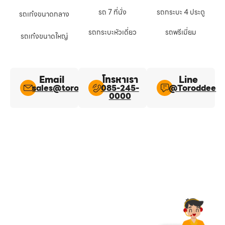
รถ 7 ที่นั่ง
รถกระบะ 4 ประตู
รถเก๋งขนาดกลาง
รถกระบะหัวเดี่ยว
รถพรีเมี่ยม
รถเก๋งขนาดใหญ่
Email
โทรหาเรา
Line​
sales@toroddee.com
085-245-
@Toroddee​
0000