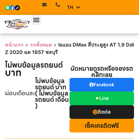
TH
EN
หน้าแรก
>
รถทั้งหมด
>
Isuzu DMax สี่ประตูสูง AT 1.9 Ddi
Z 2020 ฉค 1957 ชลบุรี
ไม่พบข้อมูลรถยนต์
นัดหมายดูรถหรือจองรถ
บาท
คลิกเลย
ไม่พบข้อมูล
รถยนต์ บาท
Facebook
ผ่อนเดือนละ
( ไม่พบข้อมูล
รถยนต์ เดือน
Line
)
ติดต่อ
เช็คเครดิตฟรี