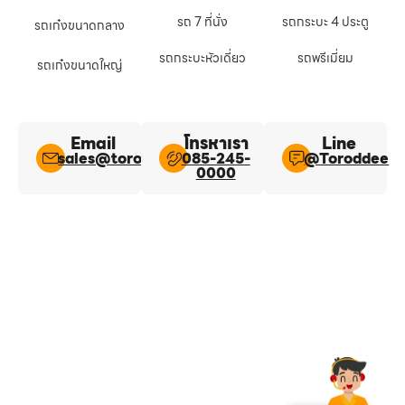
รถ 7 ที่นั่ง
รถกระบะ 4 ประตู
รถเก๋งขนาดกลาง
รถกระบะหัวเดี่ยว
รถพรีเมี่ยม
รถเก๋งขนาดใหญ่
Email
โทรหาเรา
Line​
sales@toroddee.com
085-245-
@Toroddee​
0000