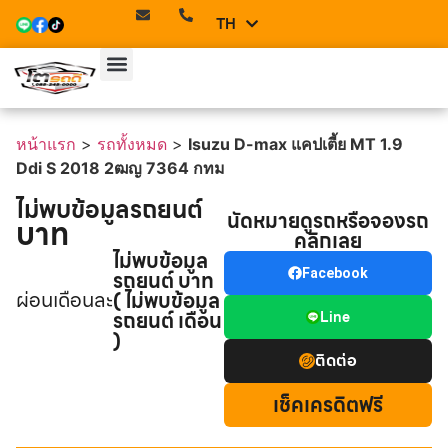
TH
EN
หน้าแรก
>
รถทั้งหมด
>
Isuzu D-max แคปเตี้ย MT 1.9
Ddi S 2018 2ฒญ 7364 กทม
ไม่พบข้อมูลรถยนต์
นัดหมายดูรถหรือจองรถ
บาท
คลิกเลย
ไม่พบข้อมูล
รถยนต์ บาท
Facebook
ผ่อนเดือนละ
( ไม่พบข้อมูล
รถยนต์ เดือน
Line
)
ติดต่อ
เช็คเครดิตฟรี