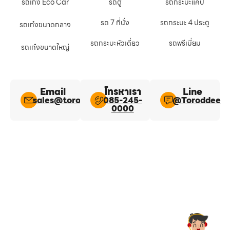
รถเก๋ง Eco Car
รถตู้
รถกระบะแคป
รถ 7 ที่นั่ง
รถกระบะ 4 ประตู
รถเก๋งขนาดกลาง
รถกระบะหัวเดี่ยว
รถพรีเมี่ยม
รถเก๋งขนาดใหญ่
Email
โทรหาเรา
Line​
sales@toroddee.com
085-245-
@Toroddee​
0000