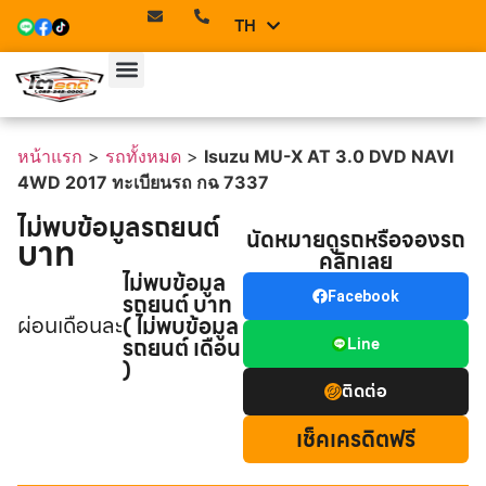
TH
EN
หน้าแรก
>
รถทั้งหมด
>
Isuzu MU-X AT 3.0 DVD NAVI
4WD 2017 ทะเบียนรถ กฉ 7337
ไม่พบข้อมูลรถยนต์
นัดหมายดูรถหรือจองรถ
บาท
คลิกเลย
ไม่พบข้อมูล
รถยนต์ บาท
Facebook
ผ่อนเดือนละ
( ไม่พบข้อมูล
รถยนต์ เดือน
Line
)
ติดต่อ
เช็คเครดิตฟรี