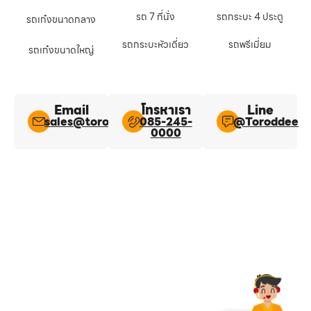
รถ 7 ที่นั่ง
รถกระบะ 4 ประตู
รถเก๋งขนาดกลาง
รถกระบะหัวเดี่ยว
รถพรีเมี่ยม
รถเก๋งขนาดใหญ่
Email
โทรหาเรา
Line​
sales@toroddee.com
085-245-
@Toroddee​
0000