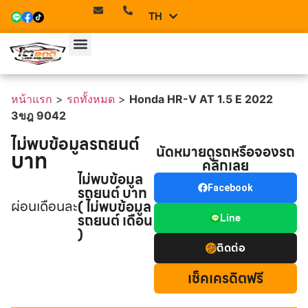
TH
EN
หน้าแรก
>
รถทั้งหมด
>
Honda HR-V AT 1.5 E 2022
3ขฎ 9042
ไม่พบข้อมูลรถยนต์
นัดหมายดูรถหรือจองรถ
บาท
คลิกเลย
ไม่พบข้อมูล
รถยนต์ บาท
Facebook
ผ่อนเดือนละ
( ไม่พบข้อมูล
รถยนต์ เดือน
Line
)
ติดต่อ
เช็คเครดิตฟรี