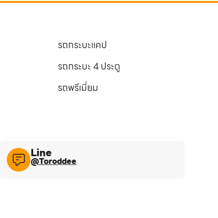
รถกระบะแคป
รถกระบะ 4 ประตู
รถพรีเมี่ยม
Line​
@Toroddee​