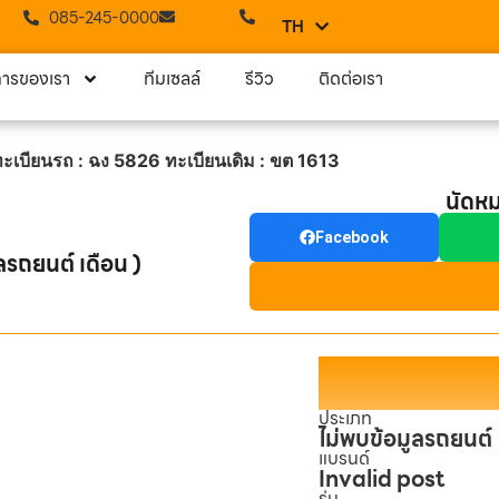
085-245-0000
TH
EN
การของเรา
ทีมเซลล์
รีวิว
ติดต่อเรา
ะเบียนรถ : ฉง 5826 ทะเบียนเดิม : ขต 1613
นัดห
Facebook
ลรถยนต์ เดือน )
ประเภท
ไม่พบข้อมูลรถยนต์
แบรนด์
Invalid post
รุ่น