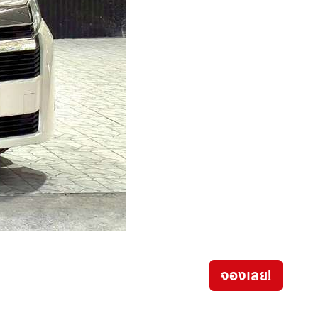
จองเลย!
359