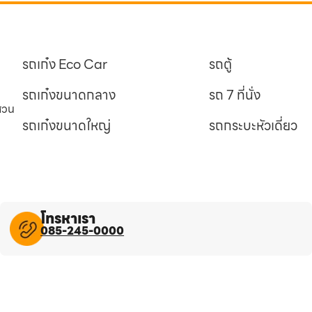
รถเก๋ง Eco Car
รถตู้
รถเก๋งขนาดกลาง
รถ 7 ที่นั่ง
นสวน
รถเก๋งขนาดใหญ่
รถกระบะหัวเดี่ยว
โทรหาเรา
085-245-0000