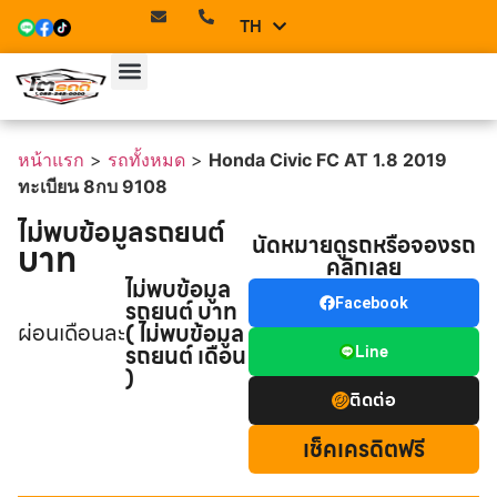
TH
EN
หน้าแรก
>
รถทั้งหมด
>
Honda Civic FC AT 1.8 2019
ทะเบียน 8กบ 9108
ไม่พบข้อมูลรถยนต์
นัดหมายดูรถหรือจองรถ
บาท
คลิกเลย
ไม่พบข้อมูล
รถยนต์ บาท
Facebook
ผ่อนเดือนละ
( ไม่พบข้อมูล
รถยนต์ เดือน
Line
)
ติดต่อ
เช็คเครดิตฟรี