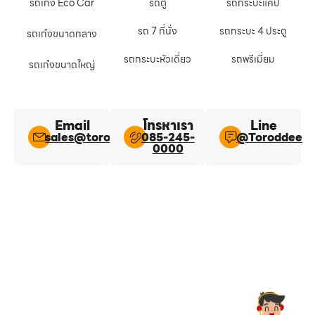
รถเก๋ง Eco Car
รถตู้
รถกระบะแคป
รถ 7 ที่นั่ง
รถกระบะ 4 ประตู
รถเก๋งขนาดกลาง
รถกระบะหัวเดี่ยว
รถพรีเมี่ยม
รถเก๋งขนาดใหญ่
Email
โทรหาเรา
Line​
sales@toroddee.com
085-245-
@Toroddee​
0000