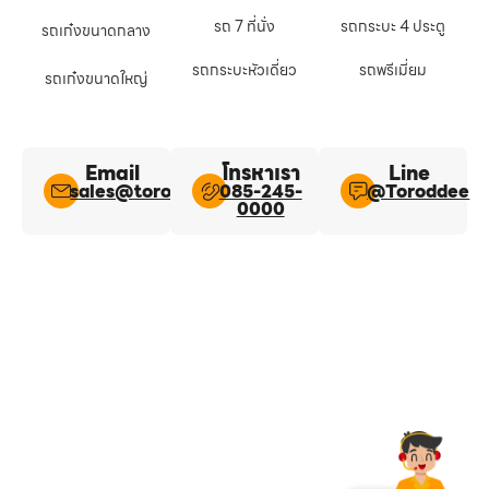
รถ 7 ที่นั่ง
รถกระบะ 4 ประตู
รถเก๋งขนาดกลาง
รถกระบะหัวเดี่ยว
รถพรีเมี่ยม
รถเก๋งขนาดใหญ่
Email
โทรหาเรา
Line​
sales@toroddee.com
085-245-
@Toroddee​
0000