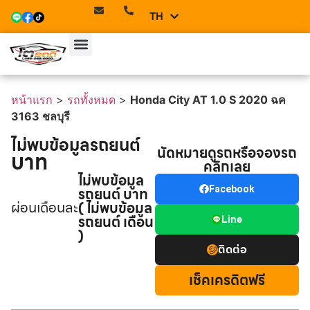
TH
EN
หน้าแรก
>
รถทั้งหมด
>
Honda City AT 1.0 S 2020 ฉค
3163 ชลบุรี
ไม่พบข้อมูลรถยนต์
นัดหมายดูรถหรือจองรถ
บาท
คลิกเลย
ไม่พบข้อมูล
รถยนต์ บาท
Facebook
ผ่อนเดือนละ
( ไม่พบข้อมูล
รถยนต์ เดือน
Line
)
ติดต่อ
เช็คเครดิตฟรี