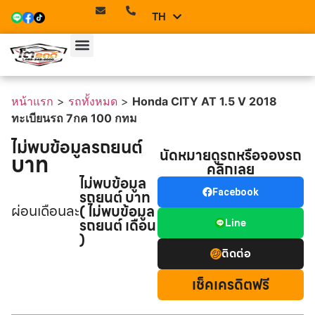
TH
EN
หน้าแรก
>
รถทั้งหมด
>
Honda CITY AT 1.5 V 2018
ทะเบียนรถ 7กค 100 กทม
ไม่พบข้อมูลรถยนต์
นัดหมายดูรถหรือจองรถ
บาท
คลิกเลย
ไม่พบข้อมูล
รถยนต์ บาท
Facebook
ผ่อนเดือนละ
( ไม่พบข้อมูล
รถยนต์ เดือน
Line
)
ติดต่อ
เช็คเครดิตฟรี