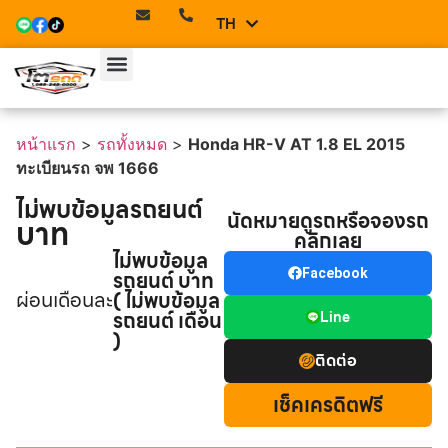
TH
EN
หน้าแรก
>
รถทั้งหมด
>
Honda HR-V AT 1.8 EL 2015
ทะเบียนรถ จพ 1666
ไม่พบข้อมูลรถยนต์
นัดหมายดูรถหรือจองรถ
บาท
คลิกเลย
ไม่พบข้อมูล
รถยนต์ บาท
Facebook
ผ่อนเดือนละ
( ไม่พบข้อมูล
รถยนต์ เดือน
Line
)
ติดต่อ
เช็คเครดิตฟรี