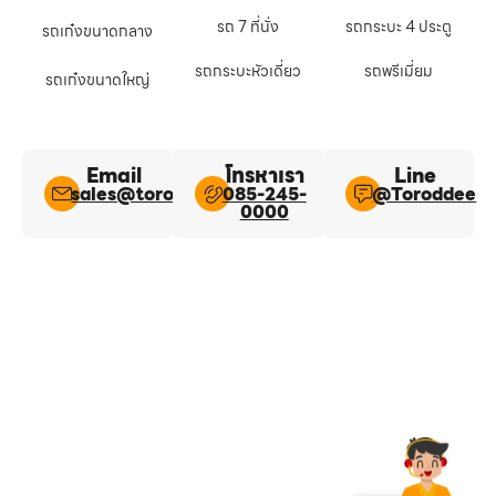
รถ 7 ที่นั่ง
รถกระบะ 4 ประตู
รถเก๋งขนาดกลาง
รถกระบะหัวเดี่ยว
รถพรีเมี่ยม
รถเก๋งขนาดใหญ่
Email
โทรหาเรา
Line​
sales@toroddee.com
085-245-
@Toroddee​
0000