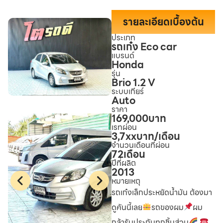
รายละเอียดเบื้องต้น
ประเภท
รถเก๋ง Eco car
แบรนด์
Honda
รุ่น
Brio 1.2 V
ระบบเกียร์
Auto
ราคา
169,000
บาท
เรทผ่อน
3,7xx
บาท/เดือน
จำนวนเดือนที่ผ่อน
72
เดือน
ปีที่ผลิต
2013
หมายเหตุ
รถเก๋งเล็กประหยัดน้ำมัน ต้องมา
ดูคันนี้เลย
รถของผม
ผม
กล้ารับประกันทุกชิ้นส่วน