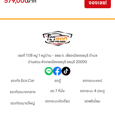
579,000
4
บาท
จองเลย!
เลขที่ 11/8 หมู่ 1 หมู่บ้าน - ซอย ถ. เลี่ยงเมืองชลบุรี ตำบล
บ้านสวน อำเภอเมืองชลบุรี ชลบุรี 20000
รถเก๋ง Eco Car
รถตู้
รถกระบะแคป
รถ 7 ที่นั่ง
รถกระบะ 4 ประตู
รถเก๋งขนาดกลาง
รถกระบะหัวเดี่ยว
รถพรีเมี่ยม
รถเก๋งขนาดใหญ่