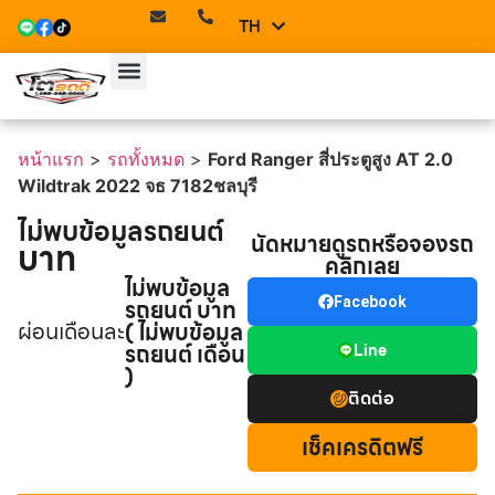
TH
EN
หน้าแรก
>
รถทั้งหมด
>
Ford Ranger สี่ประตูสูง AT 2.0
Wildtrak 2022 จธ 7182ชลบุรี
ไม่พบข้อมูลรถยนต์
นัดหมายดูรถหรือจองรถ
บาท
คลิกเลย
ไม่พบข้อมูล
รถยนต์ บาท
Facebook
ผ่อนเดือนละ
( ไม่พบข้อมูล
รถยนต์ เดือน
Line
)
ติดต่อ
เช็คเครดิตฟรี