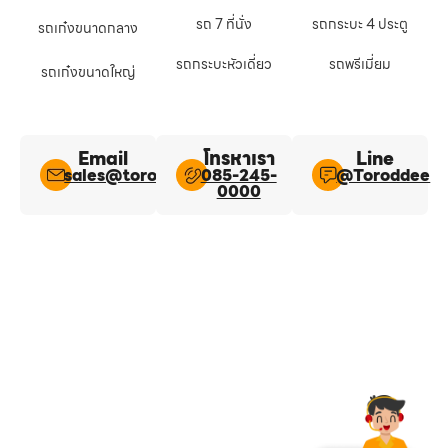
รถ 7 ที่นั่ง
รถกระบะ 4 ประตู
รถเก๋งขนาดกลาง
รถกระบะหัวเดี่ยว
รถพรีเมี่ยม
รถเก๋งขนาดใหญ่
Email
โทรหาเรา
Line​
sales@toroddee.com
085-245-
@Toroddee​
0000