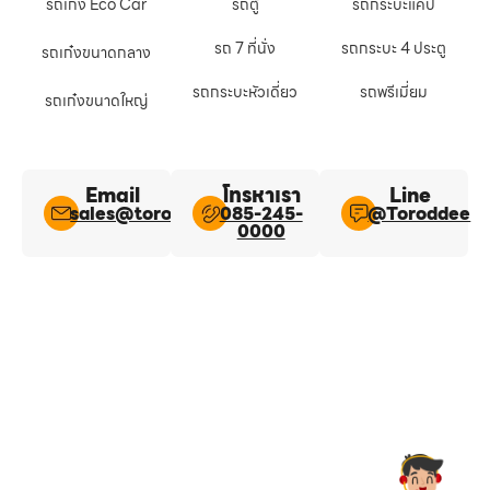
รถเก๋ง Eco Car
รถตู้
รถกระบะแคป
รถ 7 ที่นั่ง
รถกระบะ 4 ประตู
รถเก๋งขนาดกลาง
รถกระบะหัวเดี่ยว
รถพรีเมี่ยม
รถเก๋งขนาดใหญ่
Email
โทรหาเรา
Line​
sales@toroddee.com
085-245-
@Toroddee​
0000