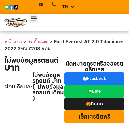
TH
EN
หน้าแรก
>
รถทั้งหมด
>
Ford Everest AT 2.0 Titanium+
2022 3ขน 7208 กทม
ไม่พบข้อมูลรถยนต์
นัดหมายดูรถหรือจองรถ
บาท
คลิกเลย
ไม่พบข้อมูล
รถยนต์ บาท
Facebook
ผ่อนเดือนละ
( ไม่พบข้อมูล
รถยนต์ เดือน
Line
)
ติดต่อ
เช็คเครดิตฟรี